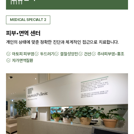
4
9
0
1
0
3
8
7
7
1
5
0
1
2
1
4
9
8
8
2
MEDICAL SPECIALT 2
M
5
0
9
9
3
피부•면역 센터
장
개인의 상태에 맞춘 정확한 진단과 체계적인 접근으로 치료합니다.
7
진
아토피 피부염
두드러기
결절성양진
건선
주사피부염•홍조
자가면역질환