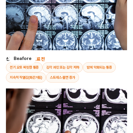
Beafore
신경병증성 통증
치료 전
전기 오듯 찌릿한 통증
감각 과민 또는 감각 저하
밤에 악화되는 통증
지속적 작열감(화끈거림)
스트레스·불면 증가