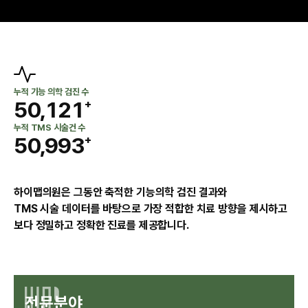
누적 기능 의학 검진 수
5
0
,
1
2
1
+
6
1
2
3
2
누적 TMS 시술건 수
5
0
,
9
9
3
+
7
2
3
4
3
6
1
0
0
4
8
3
4
5
4
7
2
1
1
5
9
4
5
6
5
하이맵의원은 그동안 축적한 기능의학 검진 결과와 
8
3
2
2
6
TMS 시술 데이터를 바탕으로 가장 적합한 치료 방향을 제시하고
0
5
6
7
6
보다 정밀하고 정확한 진료를 제공합니다.
9
4
3
3
7
1
6
7
8
7
0
5
4
4
8
2
7
8
9
8
1
6
5
5
9
3
8
9
0
9
2
7
6
6
0
전문분야