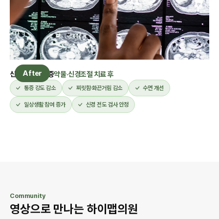
After
신경병증성 통증
약물·신경조절 치료 후
통증 강도 감소
찌릿함·화끈거림 감소
수면 개선
일상생활 참여 증가
신경 전도 검사 안정
Community
영상으로 만나는 하이맵의원