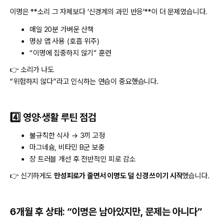
이명은 **소리 그 자체보다 ‘신경계의 과민 반응’**이 더 문제였습니다.
매일 20분 가벼운 산책
명상 앱 사용 (호흡 위주)
“이명에 집중하지 않기” 훈련
👉 소리가 나도
“위험하지 않다”라고 인식하는 연습이 중요했습니다.
4️⃣ 영양·생활 루틴 점검
불규칙한 식사 → 3끼 고정
마그네슘, 비타민 B군 보충
장 트러블 개선 후 전반적인 피로 감소
👉 신기하게도
만성피로가 줄면서 이명도 덜 신경 쓰이기 시작
했습니다.
6개월 후 상태: “이명은 남아있지만, 문제는 아니다”